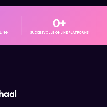
0
+
LING
SUCCESVOLLE ONLINE PLATFORMS
haal