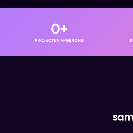
0
+
PROJECTEN AFGEROND
P
sam