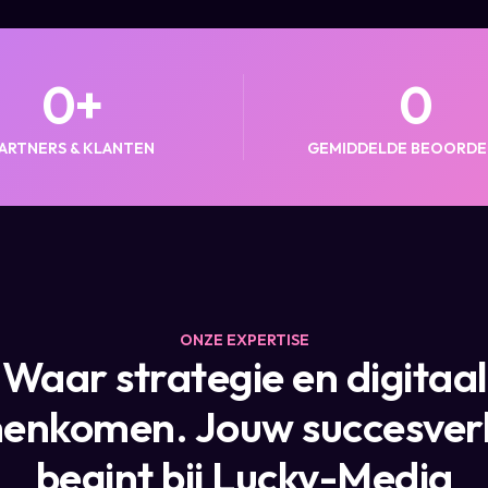
0
+
0
ARTNERS & KLANTEN
GEMIDDELDE BEOORDE
ONZE EXPERTISE
Waar strategie en digitaal
enkomen. Jouw succesver
begint bij Lucky-Media