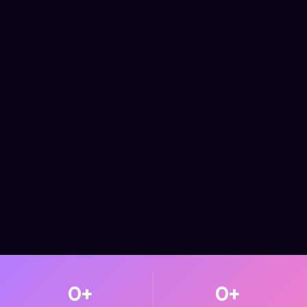
0
+
0
+