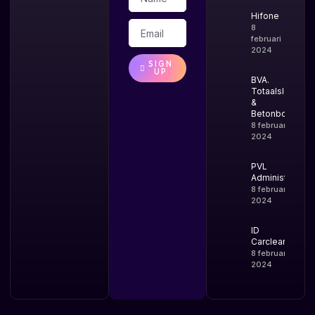
Hifone
8
februari
2024
SIGN
UP
BVA.
Totaalsloop
&
Betonboring
8 februari
2024
PVL
Administratie
8 februari
2024
ID
Carcleaning
8 februari
2024